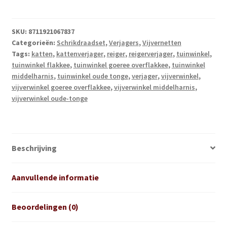
Stop
aantal
SKU:
8711921067837
Categorieën:
Schrikdraadset
,
Verjagers
,
Vijvernetten
Tags:
katten
,
kattenverjager
,
reiger
,
reigerverjager
,
tuinwinkel
,
tuinwinkel flakkee
,
tuinwinkel goeree overflakkee
,
tuinwinkel
middelharnis
,
tuinwinkel oude tonge
,
verjager
,
vijverwinkel
,
vijverwinkel goeree overflakkee
,
vijverwinkel middelharnis
,
vijverwinkel oude-tonge
Beschrijving
Aanvullende informatie
Beoordelingen (0)