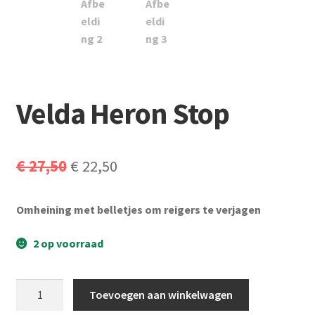
Subme
Vijverdecoratie en tuindecoratie
uitvou
Subme
Vijveronderhoud
uitvou
Subme
Tuinonderhoud
uitvou
Velda Heron Stop
Subme
Voor vissen
uitvou
Subme
Overige
Oorspronkelijke
Huidige
€
27,50
€
22,50
uitvou
prijs
prijs
Partijhandel
Omheining met belletjes om reigers te verjagen
was:
is:
Buxus
€ 27,50.
€ 22,50.
2 op voorraad
Kerst
Velda
Toevoegen aan winkelwagen
Heron
Over ons