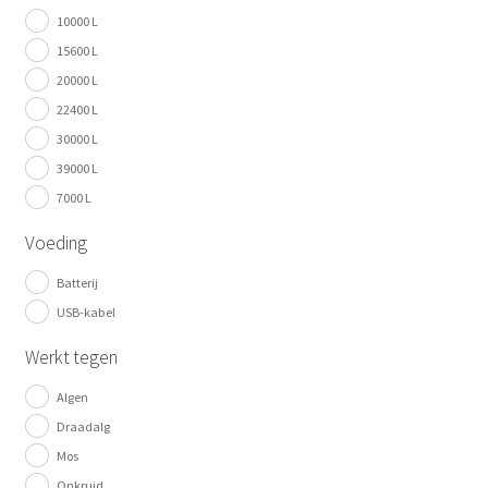
10000 L
15600 L
20000 L
22400 L
30000 L
39000 L
7000 L
Voeding
Batterij
USB-kabel
Werkt tegen
Algen
Draadalg
Mos
Onkruid