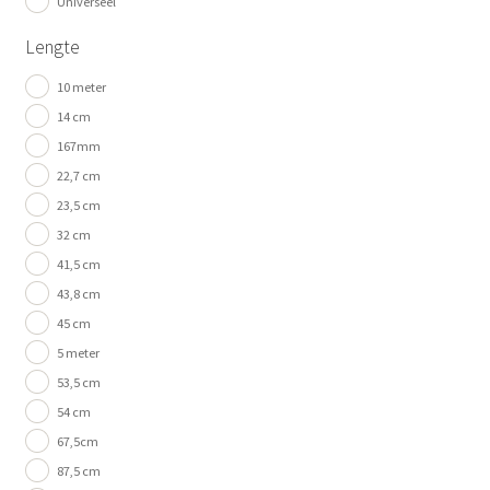
Universeel
Lengte
10 meter
14 cm
167mm
22,7 cm
23,5 cm
32 cm
41,5 cm
43,8 cm
45 cm
5 meter
53,5 cm
54 cm
67,5cm
87,5 cm