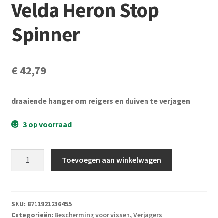
Velda Heron Stop
Spinner
€
42,79
draaiende hanger om reigers en duiven te verjagen
3 op voorraad
Velda
Toevoegen aan winkelwagen
Heron
Stop
Spinner
aantal
SKU:
8711921236455
Categorieën:
Bescherming voor vissen
,
Verjagers