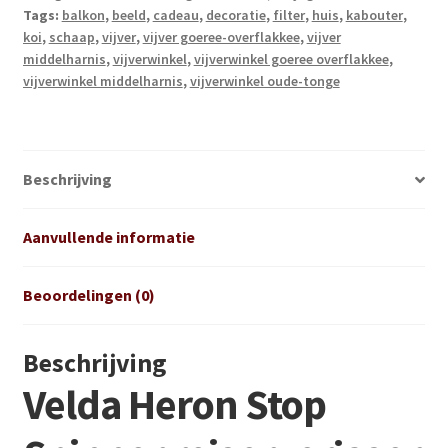
Tags:
balkon
,
beeld
,
cadeau
,
decoratie
,
filter
,
huis
,
kabouter
,
koi
,
schaap
,
vijver
,
vijver goeree-overflakkee
,
vijver
middelharnis
,
vijverwinkel
,
vijverwinkel goeree overflakkee
,
vijverwinkel middelharnis
,
vijverwinkel oude-tonge
Beschrijving
Aanvullende informatie
Beoordelingen (0)
Beschrijving
Velda Heron Stop