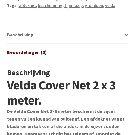
Tags:
afdeknet
,
bescherming
,
fijnmazig
,
grondpen
,
velda
meter
aantal
Beschrijving
Beoordelingen (0)
Beschrijving
Velda Cover Net 2 x 3
meter.
De Velda Cover Net 2×3 meter beschermt de vijver
tegen vuil en kwaad van buitenaf. Een afdeknet vangt
bladeren en takken af die anders in de vijver zouden
komen. Daarnaast schrikt het reigers af. Doordat de