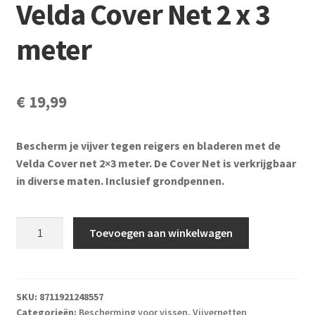
Velda Cover Net 2 x 3
meter
€
19,99
Bescherm je vijver tegen reigers en bladeren met de
Velda Cover net 2×3 meter. De Cover Net is verkrijgbaar
in diverse maten. Inclusief grondpennen.
Velda
Toevoegen aan winkelwagen
Cover
Net
2
x
SKU:
8711921248557
Categorieën:
Bescherming voor vissen
,
Vijvernetten
3