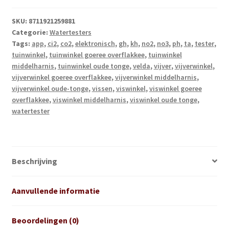
SKU:
8711921259881
Categorie:
Watertesters
Tags:
app
,
ci2
,
co2
,
elektronisch
,
gh
,
kh
,
no2
,
no3
,
ph
,
ta
,
tester
,
tuinwinkel
,
tuinwinkel goeree overflakkee
,
tuinwinkel
middelharnis
,
tuinwinkel oude tonge
,
velda
,
vijver
,
vijverwinkel
,
vijverwinkel goeree overflakkee
,
vijverwinkel middelharnis
,
vijverwinkel oude-tonge
,
vissen
,
viswinkel
,
viswinkel goeree
overflakkee
,
viswinkel middelharnis
,
viswinkel oude tonge
,
watertester
Beschrijving
Aanvullende informatie
Beoordelingen (0)