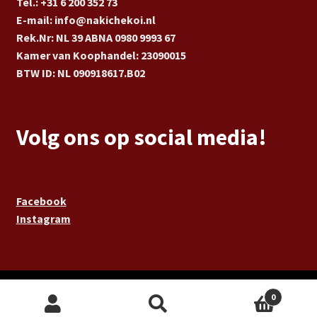
Tel.: +31 6 200 352 73
E-mail: info@nakichekoi.nl
Rek.Nr: NL 39 ABNA 0980 9993 67
Kamer van Koophandel: 23090015
BTW ID: NL 090918617.B02
Volg ons op social media!
Facebook
Instagram
aria-label="Lees meer over de maker van
0
deze website, LOKAAL 0."