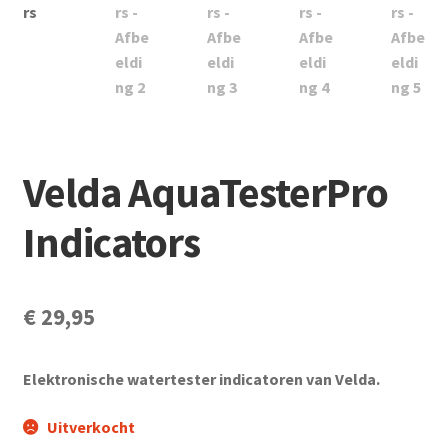
Subme
Vijverdecoratie en tuindecoratie
uitvou
Subme
Vijveronderhoud
uitvou
Subme
Tuinonderhoud
uitvou
Subme
Voor vissen
Velda AquaTesterPro
uitvou
Subme
Indicators
Overige
uitvou
Partijhandel
€
29,95
Buxus
Elektronische watertester indicatoren van Velda.
Kerst
Uitverkocht
Over ons