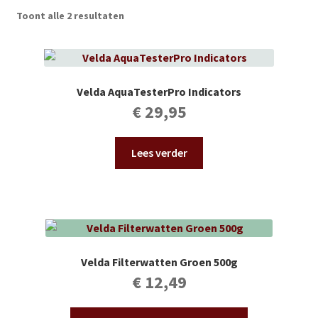
Subme
Vijverdecoratie en tuindecoratie
Toont alle 2 resultaten
uitvou
Subme
Vijveronderhoud
uitvou
Subme
Tuinonderhoud
Velda AquaTesterPro Indicators
uitvou
€
29,95
Subme
Voor vissen
uitvou
Lees verder
Subme
Overige
uitvou
Partijhandel
Buxus
Velda Filterwatten Groen 500g
Kerst
€
12,49
Over ons