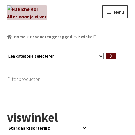
Ga
Ga
Menu
door
naar
naar
de
NIEUW!
navigatie
inhoud
Home
Producten getagged “viswinkel”
Kabouters
Een
Algenbehandeling
categorie
selecteren
Subme
Aanbiedingen
Filter producten
uitvou
Subme
Aansluitmateriaal
uitvou
Pakketten
viswinkel
Subme
Vijverpompen en vijverfilters
uitvou