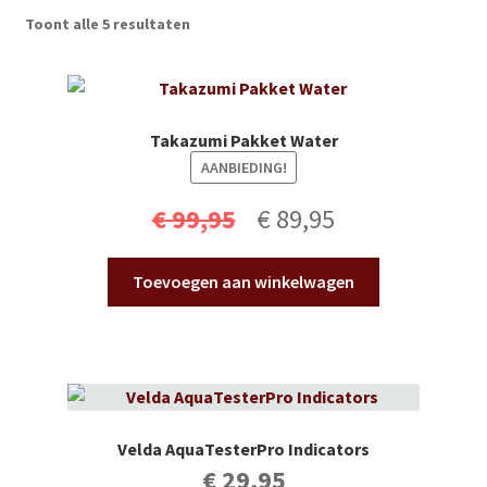
Subme
Vijverdecoratie en tuindecoratie
Toont alle 5 resultaten
uitvou
Subme
Vijveronderhoud
uitvou
Subme
Tuinonderhoud
Takazumi Pakket Water
uitvou
AANBIEDING!
Subme
Voor vissen
Oorspronkelijke
Huidige
uitvou
€
99,95
€
89,95
Subme
Overige
prijs
prijs
uitvou
Toevoegen aan winkelwagen
was:
is:
Partijhandel
€ 99,95.
€ 89,95.
Buxus
Kerst
Velda AquaTesterPro Indicators
€
29,95
Over ons