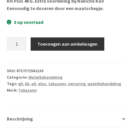
KH Plus 4KG. Extra voordeling bij Nakiche Koi!
Subme
Vijverdecoratie en tuindecoratie
Eenvoudig te doseren door een maatschepje.
uitvou
Subme
Vijveronderhoud
3 op voorraad
uitvou
Subme
Tuinonderhoud
Takazumi
uitvou
Toevoegen aan winkelwagen
KH
Subme
Voor vissen
Plus
uitvou
4
Subme
Overige
KG
SKU:
8717371561130
uitvou
Categorie:
Waterbehandeling
aantal
Partijhandel
Tags:
gh
,
kh
,
ph
,
plus
,
takazumi
,
verzuring
,
waterbehandeling
Merk:
Takazumi
Buxus
Kerst
Beschrijving
Over ons