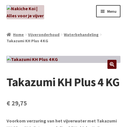
Ga
Ga
Menu
door
naar
naar
de
NIEUW!
navigatie
inhoud
Home
Vijveronderhoud
Waterbehandeling
Takazumi KH Plus 4 KG
Kabouters
Algenbehandeling
Subme
Aanbiedingen
Takazumi KH Plus 4 KG
uitvou
Subme
Aansluitmateriaal
uitvou
Pakketten
€
29,75
Subme
Vijverpompen en vijverfilters
Voorkom verzuring van het vijverwater met Takazumi
uitvou