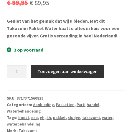
Oorspronkelijke
Huidige
€
99,95
€
89,95
Subme
Vijverdecoratie en tuindecoratie
uitvou
prijs
prijs
Subme
Vijveronderhoud
Geniet van het gemak dat wij u bieden. Met dit
was:
is:
uitvou
Takazumi Pakket Water haalt u alles in huis voor een
€ 99,95.
€ 89,95.
Subme
gezonde vijver. Gratis verzending in heel Nederland!
Tuinonderhoud
uitvou
3 op voorraad
Subme
Voor vissen
uitvou
Subme
Overige
Takazumi
Toevoegen aan winkelwagen
uitvou
Pakket
Water
Partijhandel
aantal
SKU:
8717371560829
Buxus
Categorieën:
Aanbieding
,
Pakketten
,
Partijhandel
,
Waterbehandeling
Kerst
Tags:
boost
,
eco
,
gh
,
kh
,
pakket
,
sludge
,
takazumi
,
water
,
waterbehandeling
Over ons
Merk:
Takazumi