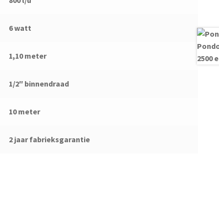
800 l/u
6 watt
1,10 meter
1/2″ binnendraad
10 meter
2 jaar fabrieksgarantie