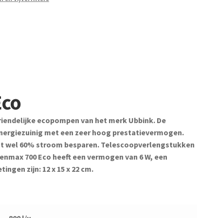
Eco
riendelijke ecopompen van het merk Ubbink. De
energiezuinig met een zeer hoog prestatievermogen.
tot wel 60% stroom besparen. Telescoopverlengstukken
reenmax 700 Eco heeft een vermogen van 6 W, een
ngen zijn: 12 x 15 x 22 cm.