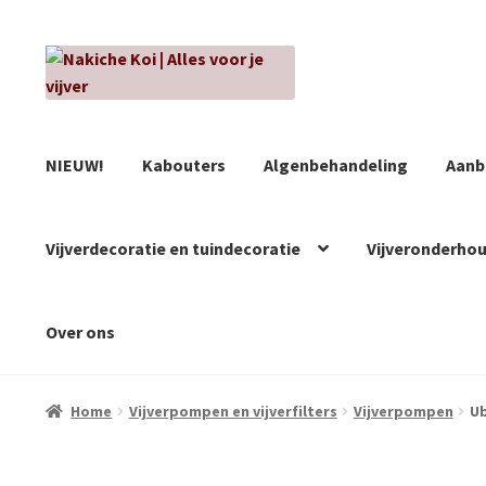
Ga
Ga
door
naar
naar
de
navigatie
inhoud
NIEUW!
Kabouters
Algenbehandeling
Aanb
Vijverdecoratie en tuindecoratie
Vijveronderho
Over ons
Home
Vijverpompen en vijverfilters
Vijverpompen
Ub