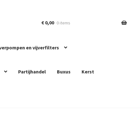
€
0,00
0 items
jverpompen en vijverfilters
Partijhandel
Buxus
Kerst