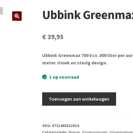
Ubbink Greenmax
€
39,95
Ubbink Greenmax 700 Eco. 800 liter per uu
meter. Uniek en stevig design.
1 op voorraad
Ubbink
Toevoegen aan winkelwagen
Greenmax
700
Eco
aantal
SKU:
8711465513814
Categorieën:
Nieuw
,
Vijverpompen
,
Vijverpompen