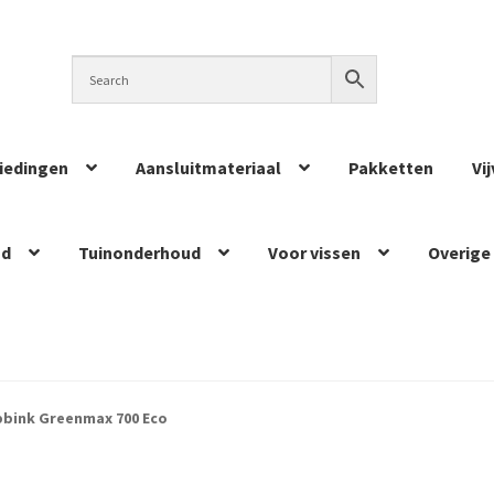
iedingen
Aansluitmateriaal
Pakketten
Vi
ud
Tuinonderhoud
Voor vissen
Overige
bink Greenmax 700 Eco