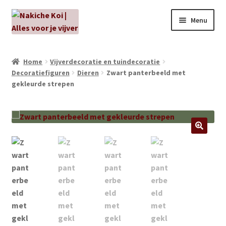
Ga
Ga
Menu
door
naar
naar
de
NIEUW!
navigatie
inhoud
Home
Vijverdecoratie en tuindecoratie
Decoratiefiguren
Dieren
Zwart panterbeeld met
Kabouters
gekleurde strepen
Algenbehandeling
Subme
Aanbiedingen
uitvou
Subme
Aansluitmateriaal
uitvou
Pakketten
Subme
Vijverpompen en vijverfilters
uitvou