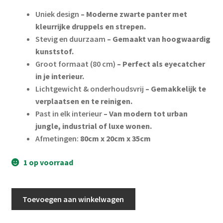
Uniek design
– Moderne zwarte panter met
kleurrijke druppels en strepen.
Stevig en duurzaam
– Gemaakt van hoogwaardig
kunststof.
Groot formaat (80 cm)
– Perfect als eyecatcher
in je interieur.
Lichtgewicht & onderhoudsvrij
– Gemakkelijk te
verplaatsen en te reinigen.
Past in elk interieur
– Van modern tot urban
jungle, industrial of luxe wonen.
Afmetingen:
80cm x 20cm x 35cm
1 op voorraad
Zwart
Toevoegen aan winkelwagen
panterbeeld
met