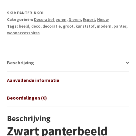
gekleurde
strepen
SKU:
PANTER-NKOI
Categorieën:
Decoratiefiguren
,
Dieren
,
Export
,
Nieuw
aantal
Tags:
beeld
,
deco
,
decoratie
,
groot
,
kunststof
,
modern
,
panter
,
woonaccessoires
Beschrijving
Aanvullende informatie
Beoordelingen (0)
Beschrijving
Zwart panterbeeld