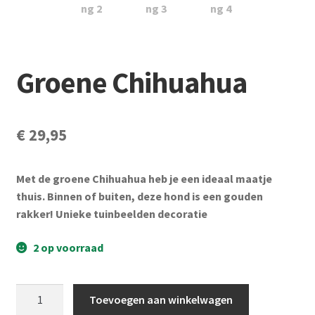
Subme
Vijverdecoratie en tuindecoratie
uitvou
Subme
Vijveronderhoud
uitvou
Groene Chihuahua
Subme
Tuinonderhoud
uitvou
Subme
Voor vissen
€
29,95
uitvou
Subme
Overige
uitvou
Met de groene Chihuahua heb je een ideaal maatje
thuis. Binnen of buiten, deze hond is een gouden
Partijhandel
rakker! Unieke tuinbeelden decoratie
Buxus
2 op voorraad
Kerst
Groene
Toevoegen aan winkelwagen
Chihuahua
Over ons