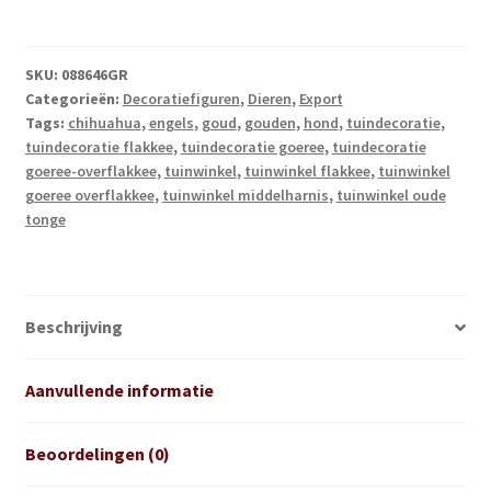
aantal
SKU:
088646GR
Categorieën:
Decoratiefiguren
,
Dieren
,
Export
Tags:
chihuahua
,
engels
,
goud
,
gouden
,
hond
,
tuindecoratie
,
tuindecoratie flakkee
,
tuindecoratie goeree
,
tuindecoratie
goeree-overflakkee
,
tuinwinkel
,
tuinwinkel flakkee
,
tuinwinkel
goeree overflakkee
,
tuinwinkel middelharnis
,
tuinwinkel oude
tonge
Beschrijving
Aanvullende informatie
Beoordelingen (0)