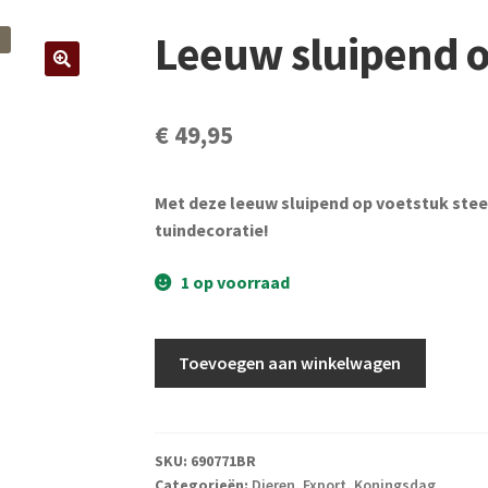
Leeuw sluipend o
€
49,95
Met deze leeuw sluipend op voetstuk steel 
tuindecoratie!
1 op voorraad
Leeuw
Toevoegen aan winkelwagen
sluipend
op
voetstuk
Brons
SKU:
690771BR
Categorieën:
Dieren
,
Export
,
Koningsdag
aantal