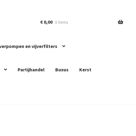
€
0,00
0 items
jverpompen en vijverfilters
Partijhandel
Buxus
Kerst