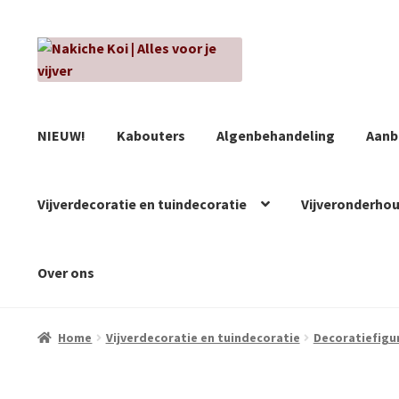
Ga
Ga
door
naar
naar
de
navigatie
inhoud
NIEUW!
Kabouters
Algenbehandeling
Aanb
Vijverdecoratie en tuindecoratie
Vijveronderho
Over ons
Home
Vijverdecoratie en tuindecoratie
Decoratiefigu