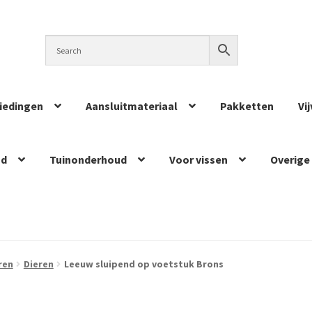
iedingen
Aansluitmateriaal
Pakketten
Vi
ud
Tuinonderhoud
Voor vissen
Overige
ren
Dieren
Leeuw sluipend op voetstuk Brons