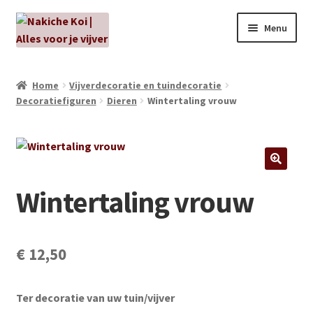
Ga
Ga
Menu
door
naar
naar
de
NIEUW!
navigatie
inhoud
Home
Vijverdecoratie en tuindecoratie
Decoratiefiguren
Dieren
Wintertaling vrouw
Kabouters
Algenbehandeling
Subme
Aanbiedingen
Wintertaling vrouw
uitvou
Subme
Aansluitmateriaal
uitvou
Pakketten
€
12,50
Subme
Vijverpompen en vijverfilters
Ter decoratie van uw tuin/vijver
uitvou