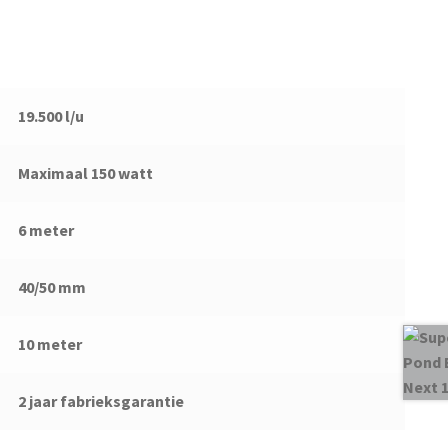
19.500 l/u
Maximaal 150 watt
6 meter
40/50 mm
10 meter
2 jaar fabrieksgarantie