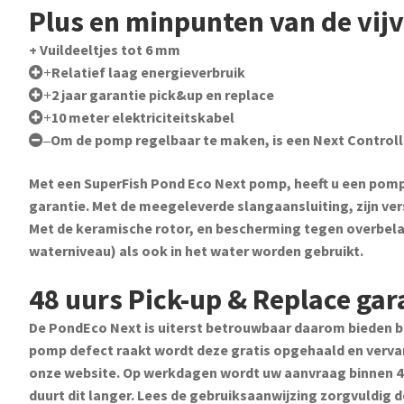
Plus en minpunten van de vi
+ Vuildeeltjes tot 6 mm
Relatief laag energieverbruik
+
2 jaar garantie pick&up en replace
+
10 meter elektriciteitskabel
+
Om de pomp regelbaar te maken, is een Next Controll
–
Met een SuperFish Pond Eco Next pomp, heeft u een pomp 
garantie. Met de meegeleverde slangaansluiting, zijn ver
Met de keramische rotor, en bescherming tegen overbela
waterniveau) als ook in het water worden gebruikt.
48 uurs Pick-up & Replace gar
De PondEco Next is uiterst betrouwbaar daarom bieden bij
pomp defect raakt wordt deze gratis opgehaald en verva
onze website. Op werkdagen wordt uw aanvraag binnen 4
duurt dit langer. Lees de gebruiksaanwijzing zorgvuldig