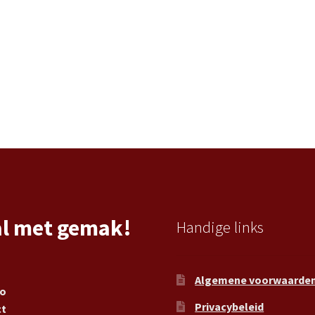
al met gemak!
Handige links
Algemene voorwaarde
ro
Privacybeleid
ct