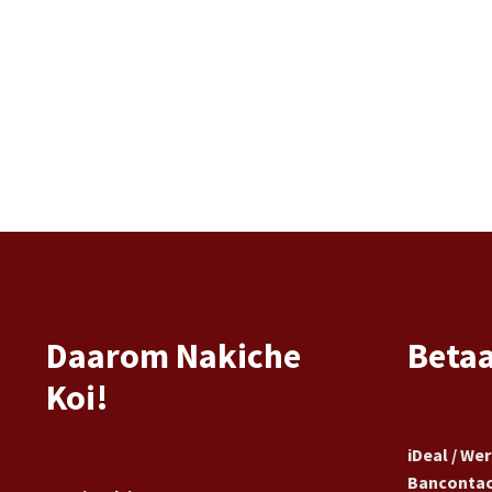
Daarom Nakiche
Beta
Koi!
iDeal / We
Banconta