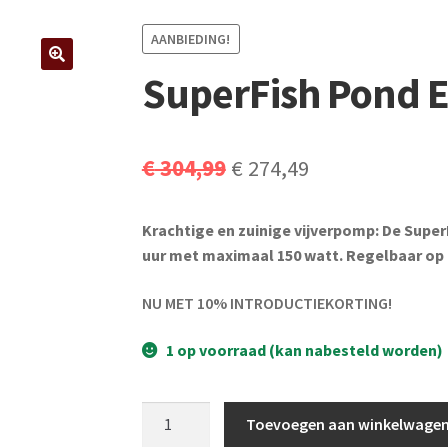
AANBIEDING!
SuperFish Pond E
Oorspronkelijke
Huidige
€
304,99
€
274,49
prijs
prijs
Krachtige en zuinige vijverpomp: De SuperF
was:
is:
uur met maximaal 150 watt. Regelbaar op 
€ 304,99.
€ 274,49.
NU MET 10% INTRODUCTIEKORTING!
1 op voorraad (kan nabesteld worden)
SuperFish
Toevoegen aan winkelwage
Pond