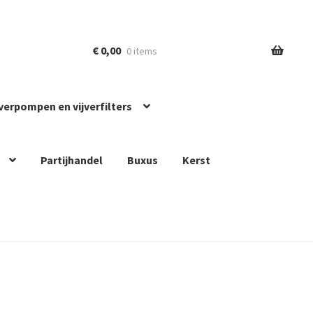
€
0,00
0 items
jverpompen en vijverfilters
Partijhandel
Buxus
Kerst