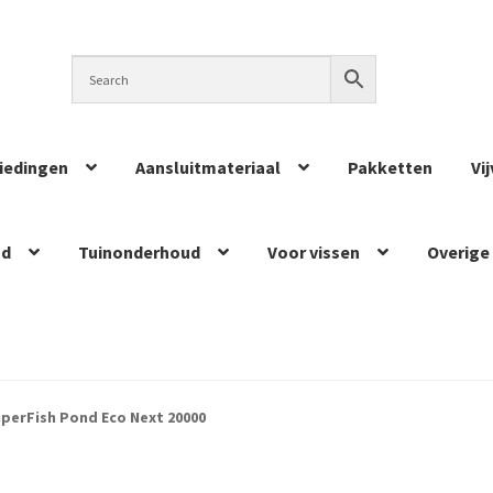
iedingen
Aansluitmateriaal
Pakketten
Vi
ud
Tuinonderhoud
Voor vissen
Overige
perFish Pond Eco Next 20000