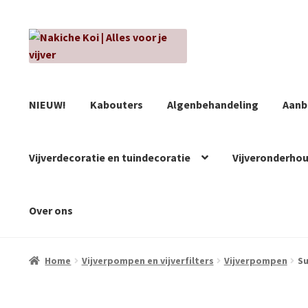
Ga
Ga
door
naar
naar
de
navigatie
inhoud
NIEUW!
Kabouters
Algenbehandeling
Aanb
Vijverdecoratie en tuindecoratie
Vijveronderho
Over ons
Home
Vijverpompen en vijverfilters
Vijverpompen
Su