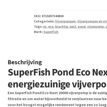
Eco
Next
20000
SKU:
8715897344800
Categorieën:
Vijverpompen
,
Vijverpompen en vijv
aantal
Tags:
ec
,
eco
,
krachtig
,
next
,
pond
,
vijverpomp
,
Merk:
SuperFish
Beschrijving
SuperFish Pond Eco Nex
energiezuinige vijverp
Een SuperFish Pond Eco Next 20000 vijverpomp is de zuini
filtratie en om water bijvoorbeeld te verplaatsen naar 
voor het hoogst mogelijke rendement tegen een zo laag 