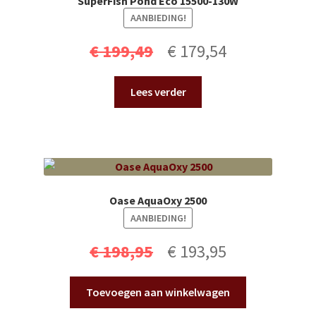
SuperFish Pond Eco 15500-130W
AANBIEDING!
Oorspronkelijke
Huidige
€
199,49
€
179,54
prijs
prijs
Lees verder
was:
is:
€ 199,49.
€ 179,54.
Oase AquaOxy 2500
AANBIEDING!
Oorspronkelijke
Huidige
€
198,95
€
193,95
prijs
prijs
Toevoegen aan winkelwagen
was:
is: