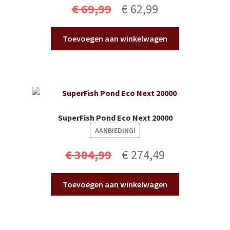
Oorspronkelijke
Huidige
€
69,99
€
62,99
prijs
prijs
Toevoegen aan winkelwagen
was:
is:
€ 69,99.
€ 62,99.
SuperFish Pond Eco Next 20000
AANBIEDING!
Oorspronkelijke
Huidige
€
304,99
€
274,49
prijs
prijs
Toevoegen aan winkelwagen
was:
is:
€ 304,99.
€ 274,49.