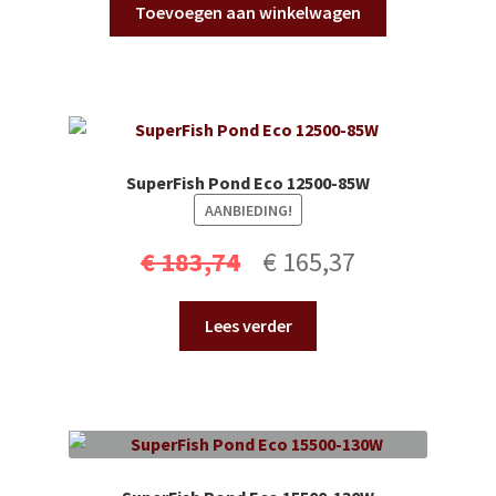
Toevoegen aan winkelwagen
was:
is:
€ 115,49.
€ 103,94.
SuperFish Pond Eco 12500-85W
AANBIEDING!
Oorspronkelijke
Huidige
€
183,74
€
165,37
prijs
prijs
Lees verder
was:
is:
€ 183,74.
€ 165,37.