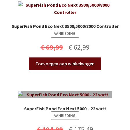
SuperFish Pond Eco Next 3500/5000/8000 Controller
AANBIEDING!
Oorspronkelijke
Huidige
€
69,99
€
62,99
prijs
prijs
Toevoegen aan winkelwagen
was:
is:
€ 69,99.
€ 62,99.
SuperFish Pond Eco Next 5000 – 22 watt
AANBIEDING!
Oorspronkelijke
Huidige
€
194,99
€
175,49