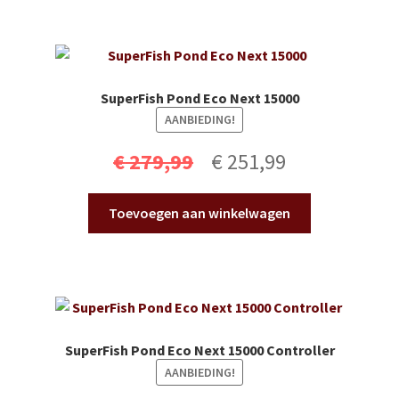
€ 259,99.
€ 233,99.
SuperFish Pond Eco Next 15000
AANBIEDING!
Oorspronkelijke
Huidige
€
279,99
€
251,99
prijs
prijs
Toevoegen aan winkelwagen
was:
is:
€ 279,99.
€ 251,99.
SuperFish Pond Eco Next 15000 Controller
AANBIEDING!