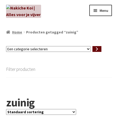
Ga
Ga
Menu
door
naar
naar
de
NIEUW!
navigatie
inhoud
Home
Producten getagged “zuinig”
Kabouters
Een
Algenbehandeling
categorie
selecteren
Subme
Aanbiedingen
Filter producten
uitvou
Subme
Aansluitmateriaal
uitvou
Pakketten
zuinig
Subme
Vijverpompen en vijverfilters
uitvou