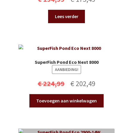
prijs
prijs
Lees verder
was:
is:
€ 194,99.
€ 175,49.
SuperFish Pond Eco Next 8000
AANBIEDING!
Oorspronkelijke
Huidige
€
224,99
€
202,49
prijs
prijs
Toevoegen aan winkelwagen
was:
is:
€ 224,99.
€ 202,49.