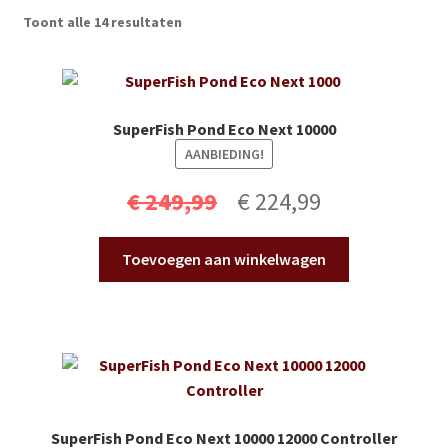
Subme
Vijverdecoratie en tuindecoratie
Toont alle 14 resultaten
uitvou
Subme
Vijveronderhoud
uitvou
Subme
Tuinonderhoud
SuperFish Pond Eco Next 10000
uitvou
AANBIEDING!
Subme
Voor vissen
Oorspronkelijke
Huidige
uitvou
€
249,99
€
224,99
Subme
Overige
prijs
prijs
uitvou
Toevoegen aan winkelwagen
was:
is:
Partijhandel
€ 249,99.
€ 224,99.
Buxus
Kerst
SuperFish Pond Eco Next 10000 12000 Controller
Over ons