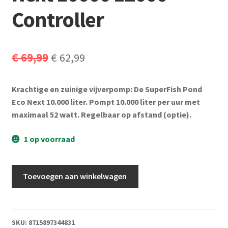
Controller
Oorspronkelijke
Huidige
€
69,99
€
62,99
prijs
prijs
Krachtige en zuinige vijverpomp: De SuperFish Pond
was:
is:
Eco Next 10.000 liter. Pompt 10.000 liter per uur met
€ 69,99.
€ 62,99.
maximaal 52 watt. Regelbaar op afstand (optie).
1 op voorraad
SuperFish
Toevoegen aan winkelwagen
Pond
Eco
Next
10000
SKU:
8715897344831