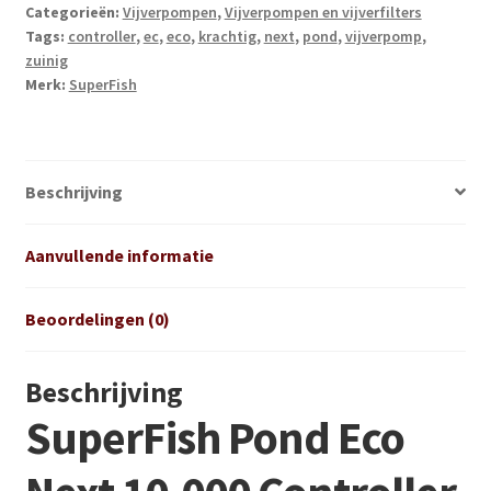
Categorieën:
Vijverpompen
,
Vijverpompen en vijverfilters
12000
Tags:
controller
,
ec
,
eco
,
krachtig
,
next
,
pond
,
vijverpomp
,
Controller
zuinig
aantal
Merk:
SuperFish
Beschrijving
Aanvullende informatie
Beoordelingen (0)
Beschrijving
SuperFish Pond Eco