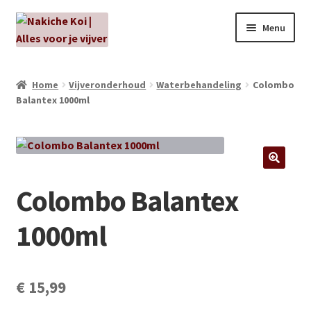
Ga
Ga
Menu
door
naar
naar
de
NIEUW!
navigatie
inhoud
Home
Vijveronderhoud
Waterbehandeling
Colombo
Balantex 1000ml
Kabouters
Algenbehandeling
Subme
Aanbiedingen
Colombo Balantex
uitvou
Subme
Aansluitmateriaal
1000ml
uitvou
Pakketten
Subme
€
15,99
Vijverpompen en vijverfilters
uitvou