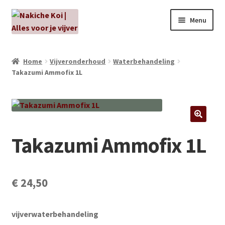
Ga
Ga
Menu
door
naar
naar
de
NIEUW!
navigatie
inhoud
Home
Vijveronderhoud
Waterbehandeling
Takazumi Ammofix 1L
Kabouters
Algenbehandeling
Subme
Aanbiedingen
Takazumi Ammofix 1L
uitvou
Subme
Aansluitmateriaal
uitvou
Pakketten
€
24,50
Subme
Vijverpompen en vijverfilters
vijverwaterbehandeling
uitvou