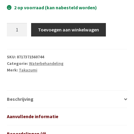
Subme
Vijverdecoratie en tuindecoratie
2 op voorraad (kan nabesteld worden)
uitvou
Subme
Vijveronderhoud
Takazumi
uitvou
Toevoegen aan winkelwagen
Ammofix
Subme
Tuinonderhoud
1L
uitvou
aantal
Subme
Voor vissen
SKU:
8717371560744
uitvou
Categorie:
Waterbehandeling
Subme
Overige
Merk:
Takazumi
uitvou
Partijhandel
Beschrijving
Buxus
Kerst
Aanvullende informatie
Over ons
Beoordelingen (0)