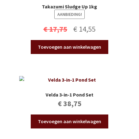
Takazumi Sludge Up 1kg
AANBIEDING!
Oorspronkelijke
Huidige
€
17,75
€
14,55
prijs
prijs
Toevoegen aan winkelwagen
was:
is:
€ 17,75.
€ 14,55.
Velda 3-in-1 Pond Set
€
38,75
Toevoegen aan winkelwagen