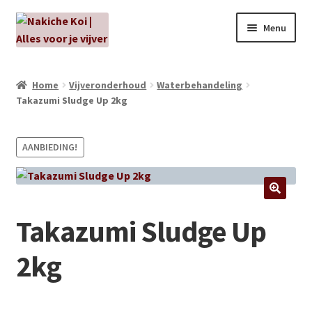
Ga
Ga
Menu
door
naar
naar
de
NIEUW!
navigatie
inhoud
Home
Vijveronderhoud
Waterbehandeling
Takazumi Sludge Up 2kg
Kabouters
Algenbehandeling
AANBIEDING!
Subme
Aanbiedingen
uitvou
Subme
Aansluitmateriaal
Takazumi Sludge Up
uitvou
Pakketten
2kg
Subme
Vijverpompen en vijverfilters
uitvou