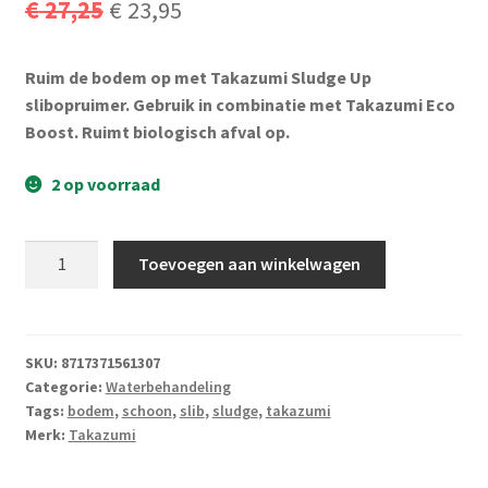
Oorspronkelijke
Huidige
€
27,25
€
23,95
Subme
Vijverdecoratie en tuindecoratie
uitvou
prijs
prijs
Subme
Vijveronderhoud
Ruim de bodem op met Takazumi Sludge Up
was:
is:
uitvou
slibopruimer. Gebruik in combinatie met Takazumi Eco
€ 27,25.
€ 23,95.
Subme
Boost. Ruimt biologisch afval op.
Tuinonderhoud
uitvou
2 op voorraad
Subme
Voor vissen
uitvou
Subme
Overige
Takazumi
Toevoegen aan winkelwagen
uitvou
Sludge
Up
Partijhandel
2kg
aantal
SKU:
8717371561307
Buxus
Categorie:
Waterbehandeling
Tags:
bodem
,
schoon
,
slib
,
sludge
,
takazumi
Kerst
Merk:
Takazumi
Over ons