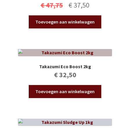
Oorspronkelijke
Huidige
€
47,75
€
37,50
prijs
prijs
Toevoegen aan winkelwagen
was:
is:
€ 47,75.
€ 37,50.
Takazumi Eco Boost 2kg
€
32,50
Toevoegen aan winkelwagen