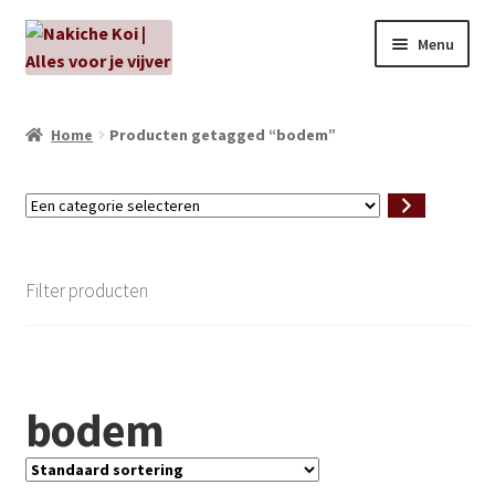
Ga
Ga
Menu
door
naar
naar
de
NIEUW!
navigatie
inhoud
Home
Producten getagged “bodem”
Kabouters
Een
Algenbehandeling
categorie
selecteren
Subme
Aanbiedingen
Filter producten
uitvou
Subme
Aansluitmateriaal
uitvou
Pakketten
bodem
Subme
Vijverpompen en vijverfilters
uitvou