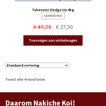
Takazumi Sludge Up 4kg
AANBIEDING!
Oorspronkelijke
Huidige
€
47,75
€
37,50
prijs
prijs
Toevoegen aan winkelwagen
was:
is:
€ 47,75.
€ 37,50.
Toont alle 4 resultaten
Daarom Nakiche Koi!