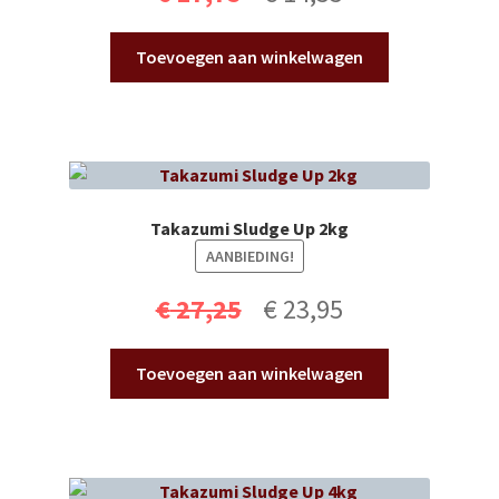
prijs
prijs
Toevoegen aan winkelwagen
was:
is:
€ 17,75.
€ 14,55.
Takazumi Sludge Up 2kg
AANBIEDING!
Oorspronkelijke
Huidige
€
27,25
€
23,95
prijs
prijs
Toevoegen aan winkelwagen
was:
is:
€ 27,25.
€ 23,95.