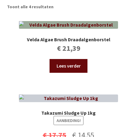
Subme
Vijverdecoratie en tuindecoratie
Toont alle 4 resultaten
uitvou
Subme
Vijveronderhoud
uitvou
Subme
Tuinonderhoud
Velda Algae Brush Draadalgenborstel
uitvou
€
21,39
Subme
Voor vissen
uitvou
Lees verder
Subme
Overige
uitvou
Partijhandel
Buxus
Takazumi Sludge Up 1kg
Kerst
AANBIEDING!
Oorspronkelijke
Huidige
€
17,75
€
14,55
Over ons