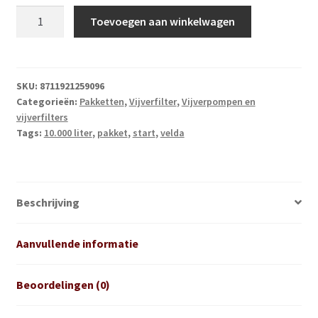
Vijverstartpakket
Toevoegen aan winkelwagen
Waterval
10000
l
aantal
SKU:
8711921259096
Categorieën:
Pakketten
,
Vijverfilter
,
Vijverpompen en
vijverfilters
Tags:
10.000 liter
,
pakket
,
start
,
velda
Beschrijving
Aanvullende informatie
Beoordelingen (0)