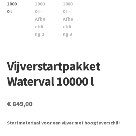
Subme
Vijverdecoratie en tuindecoratie
uitvou
Subme
Vijveronderhoud
uitvou
Subme
Tuinonderhoud
uitvou
Subme
Voor vissen
uitvou
Vijverstartpakket
Subme
Overige
uitvou
Waterval 10000 l
Partijhandel
Buxus
€
849,00
Kerst
Startmateriaal voor een vijver met hoogteverschil!
Over ons