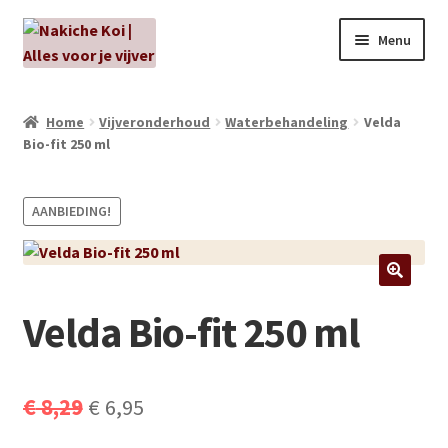
Ga
Ga
Menu
door
naar
naar
de
NIEUW!
navigatie
inhoud
Home
Vijveronderhoud
Waterbehandeling
Velda
Bio-fit 250 ml
Kabouters
Algenbehandeling
AANBIEDING!
Subme
Aanbiedingen
uitvou
Subme
Aansluitmateriaal
Velda Bio-fit 250 ml
uitvou
Pakketten
Oorspronkelijke
Huidige
€
8,29
€
6,95
Subme
Vijverpompen en vijverfilters
uitvou
prijs
prijs