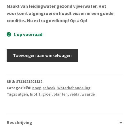
Subme
Vijverdecoratie en tuindecoratie
Maakt van leidingwater gezond vijverwater. Het
was:
is:
uitvou
voorkomt algengroei en houdt vissen in een goede
€ 8,29.
€ 6,95.
Subme
Vijveronderhoud
conditie.. Nu extra goedkoop! Op = Op!
uitvou
Subme
1 op voorraad
Tuinonderhoud
uitvou
Subme
Voor vissen
Velda
Toevoegen aan winkelwagen
uitvou
Bio-
Subme
Overige
fit
uitvou
250
ml
Partijhandel
SKU:
8711921201132
Categorieën:
Koopjeshoek
,
Waterbehandeling
aantal
Tags:
algen
,
biofit
,
groei
,
planten
,
velda
,
waarde
Buxus
Kerst
Beschrijving
Over ons