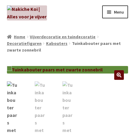
Ga
Ga
Menu
door
naar
naar
de
NIEUW!
navigatie
inhoud
Home
Vijverdecoratie en tuindecoratie
Decoratiefiguren
Kabouters
Tuinkabouter paars met
Kabouters
zwarte zonnebril
Algenbehandeling
Subme
Aanbiedingen
uitvou
Subme
Aansluitmateriaal
uitvou
Pakketten
Subme
Vijverpompen en vijverfilters
uitvou