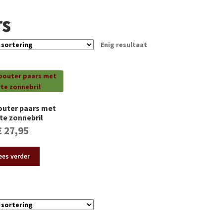
rs
Enig resultaat
outer paars met
te zonnebril
€
27,95
ees verder