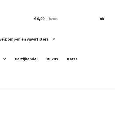
€
0,00
0 items
jverpompen en vijverfilters
Partijhandel
Buxus
Kerst