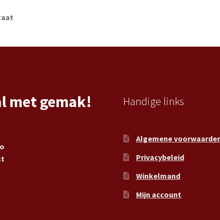
taat
al met gemak!
Handige links
Algemene voorwaarde
ro
Privacybeleid
ct
Winkelmand
Mijn account