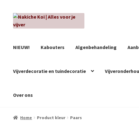
Ga
Ga
door
naar
naar
de
navigatie
inhoud
NIEUW!
Kabouters
Algenbehandeling
Aanb
Vijverdecoratie en tuindecoratie
Vijveronderho
Over ons
Home
Product kleur
Paars