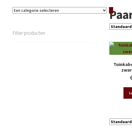
Paa
Een
categorie
selecteren
Filter producten
Tuinkab
zwar
L