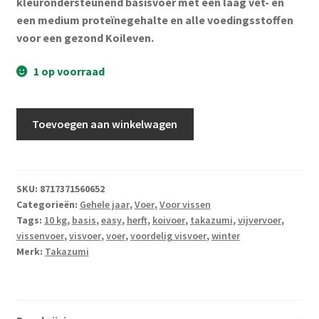
kleurondersteunend basisvoer met een laag vet- en
Subme
Vijverdecoratie en tuindecoratie
een medium proteïnegehalte en alle voedingsstoffen
uitvou
voor een gezond Koileven.
Subme
Vijveronderhoud
uitvou
1 op voorraad
Subme
Tuinonderhoud
uitvou
Takazumi
Subme
Toevoegen aan winkelwagen
Voor vissen
Easy
uitvou
10
Subme
Overige
kg
uitvou
aantal
SKU:
8717371560652
Partijhandel
Categorieën:
Gehele jaar
,
Voer
,
Voor vissen
Tags:
10 kg
,
basis
,
easy
,
herft
,
koivoer
,
takazumi
,
vijvervoer
,
vissenvoer
,
visvoer
,
voer
,
voordelig visvoer
,
winter
Buxus
Merk:
Takazumi
Kerst
Over ons