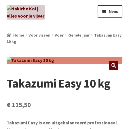
Ga
Ga
Menu
door
naar
naar
de
NIEUW!
navigatie
inhoud
Home
Voor vissen
Voer
Gehele jaar
Takazumi Easy
10 kg
Kabouters
Algenbehandeling
Subme
Aanbiedingen
Takazumi Easy 10 kg
uitvou
Subme
Aansluitmateriaal
uitvou
Pakketten
€
115,50
Subme
Vijverpompen en vijverfilters
Takazumi Easy is een uitgebalanceerd professioneel
uitvou