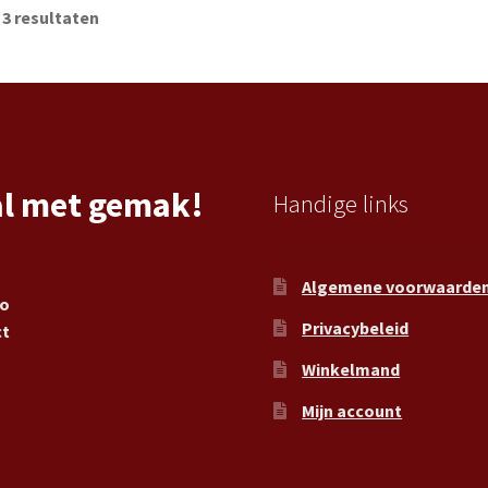
 3 resultaten
al met gemak!
Handige links
Algemene voorwaarde
ro
Privacybeleid
ct
Winkelmand
Mijn account