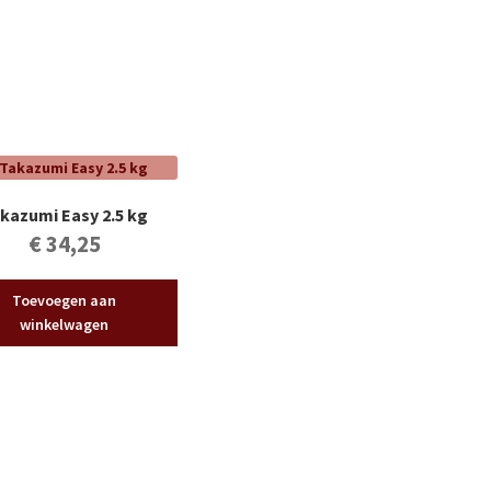
kazumi Easy 2.5 kg
€
34,25
Toevoegen aan
winkelwagen