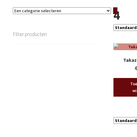
4
Een
categorie
selecteren
Filter producten
Takaz
Toe
wi