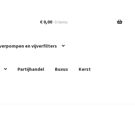
€
0,00
0 items
jverpompen en vijverfilters
Partijhandel
Buxus
Kerst