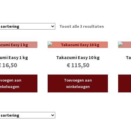
Toont alle 3 resultaten
umi Easy 1 kg
Takazumi Easy 10 kg
Ta
€
16,50
€
115,50
voegen aan
Toevoegen aan
nkelwagen
winkelwagen