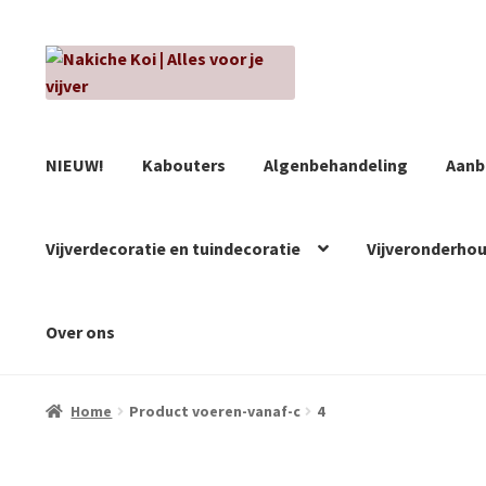
Ga
Ga
door
naar
naar
de
navigatie
inhoud
NIEUW!
Kabouters
Algenbehandeling
Aanb
Vijverdecoratie en tuindecoratie
Vijveronderho
Over ons
Home
Product voeren-vanaf-c
4