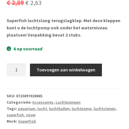
Oorspronkelijke
Huidige
€
2,89
€
2,63
Subme
Vijverdecoratie en tuindecoratie
uitvou
prijs
prijs
Subme
Vijveronderhoud
Superfish luchtslang terugslagklep. Met deze kleppen
was:
is:
uitvou
kunt u de luchtpomp ook onder het waterniveau
€ 2,89.
€ 2,63.
Subme
plaatsen! Verpakking bevat 2 stuks.
Tuinonderhoud
uitvou
6 op voorraad
Subme
Voor vissen
uitvou
Subme
Overige
Superfish
Toevoegen aan winkelwagen
uitvou
Luchtslang
terugslagklep
Partijhandel
2st.
aantal
SKU:
8715897020865
Buxus
Categorieën:
Accessoires
,
Luchtpompen
Tags:
aquarium
,
lucht
,
luchtballen
,
luchtpomp
,
luchtstenen
,
Kerst
superfish
,
vijver
Merk:
SuperFish
Over ons