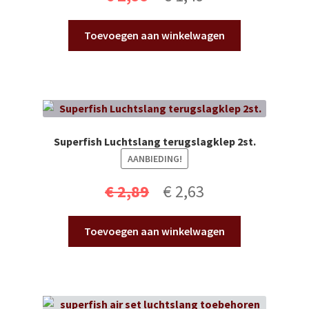
prijs
prijs
Toevoegen aan winkelwagen
was:
is:
€ 2,99.
€ 1,49.
Superfish Luchtslang terugslagklep 2st.
AANBIEDING!
Oorspronkelijke
Huidige
€
2,89
€
2,63
prijs
prijs
Toevoegen aan winkelwagen
was:
is:
€ 2,89.
€ 2,63.