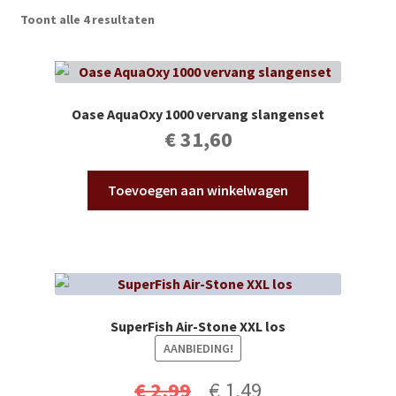
Subme
Vijverdecoratie en tuindecoratie
Toont alle 4 resultaten
uitvou
Subme
Vijveronderhoud
uitvou
Subme
Tuinonderhoud
Oase AquaOxy 1000 vervang slangenset
uitvou
€
31,60
Subme
Voor vissen
uitvou
Toevoegen aan winkelwagen
Subme
Overige
uitvou
Partijhandel
Buxus
SuperFish Air-Stone XXL los
Kerst
AANBIEDING!
Oorspronkelijke
Huidige
€
2,99
€
1,49
Over ons