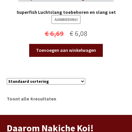
Superfish Luchtslang toebehoren en slang set
AANBIEDING!
Oorspronkelijke
Huidige
€
6,69
€
6,08
prijs
prijs
Toevoegen aan winkelwagen
was:
is:
€ 6,69.
€ 6,08.
Toont alle 4 resultaten
Daarom Nakiche Koi!