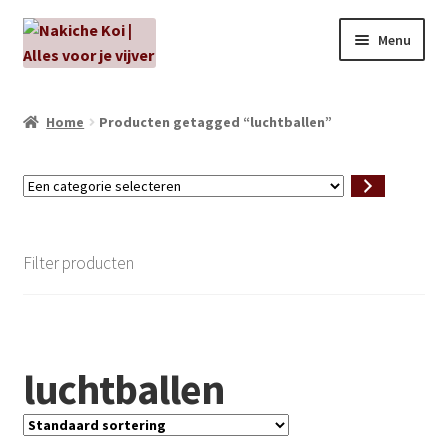
Ga
Ga
Menu
door
naar
naar
de
NIEUW!
navigatie
inhoud
Home
Producten getagged “luchtballen”
Kabouters
Een
Algenbehandeling
categorie
selecteren
Subme
Aanbiedingen
Filter producten
uitvou
Subme
Aansluitmateriaal
uitvou
Pakketten
luchtballen
Subme
Vijverpompen en vijverfilters
uitvou