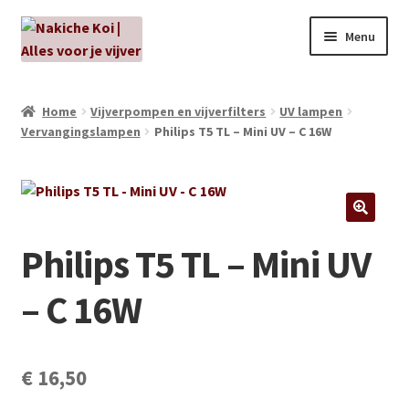
Ga
Ga
Menu
door
naar
naar
de
NIEUW!
navigatie
inhoud
Home
Vijverpompen en vijverfilters
UV lampen
Vervangingslampen
Philips T5 TL – Mini UV – C 16W
Kabouters
Algenbehandeling
Subme
Aanbiedingen
Philips T5 TL – Mini UV
uitvou
Subme
Aansluitmateriaal
– C 16W
uitvou
Pakketten
Subme
€
16,50
Vijverpompen en vijverfilters
uitvou