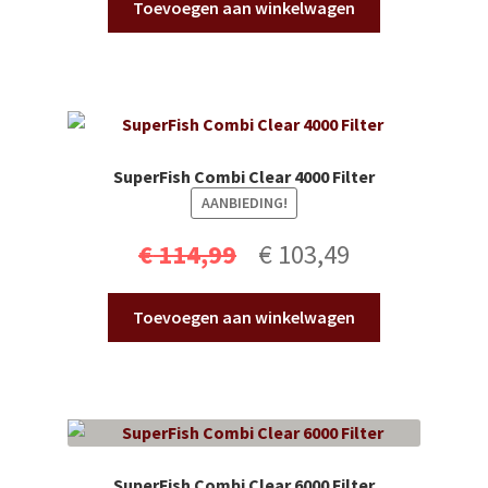
Toevoegen aan winkelwagen
SuperFish Combi Clear 4000 Filter
AANBIEDING!
Oorspronkelijke
Huidige
€
114,99
€
103,49
prijs
prijs
Toevoegen aan winkelwagen
was:
is:
€ 114,99.
€ 103,49.
SuperFish Combi Clear 6000 Filter