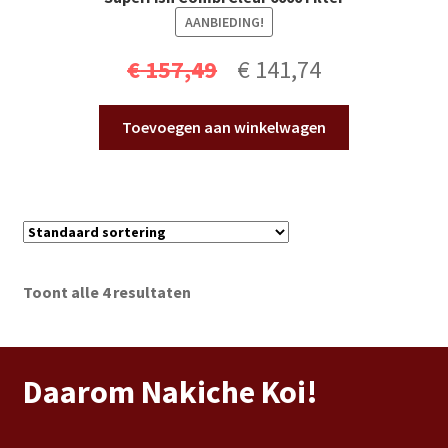
AANBIEDING!
Oorspronkelijke
Huidige
€
157,49
€
141,74
prijs
prijs
Toevoegen aan winkelwagen
was:
is:
€ 157,49.
€ 141,74.
Toont alle 4 resultaten
Daarom Nakiche Koi!