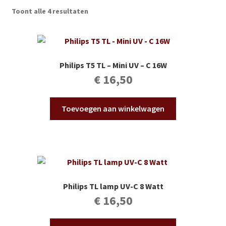
Subme
Vijverdecoratie en tuindecoratie
Toont alle 4 resultaten
uitvou
Subme
Vijveronderhoud
uitvou
Subme
Tuinonderhoud
Philips T5 TL – Mini UV – C 16W
uitvou
€
16,50
Subme
Voor vissen
uitvou
Toevoegen aan winkelwagen
Subme
Overige
uitvou
Partijhandel
Buxus
Philips TL lamp UV-C 8 Watt
Kerst
€
16,50
Over ons