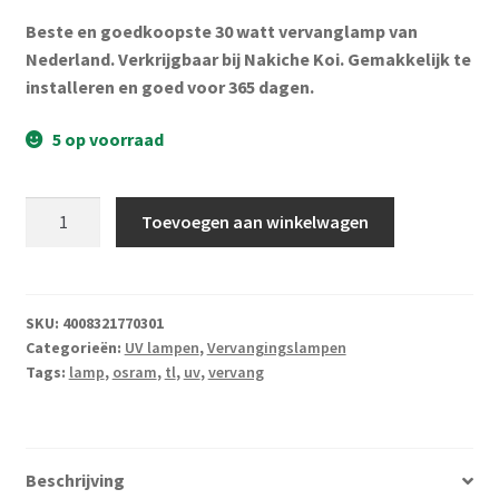
Subme
Vijverdecoratie en tuindecoratie
Beste en goedkoopste 30 watt vervanglamp van
uitvou
Nederland. Verkrijgbaar bij Nakiche Koi. Gemakkelijk te
Subme
Vijveronderhoud
installeren en goed voor 365 dagen.
uitvou
Subme
Tuinonderhoud
5 op voorraad
uitvou
Subme
Voor vissen
Osram
uitvou
Toevoegen aan winkelwagen
30
Subme
Overige
watt
uitvou
TL
Partijhandel
UV
SKU:
4008321770301
Categorieën:
UV lampen
,
Vervangingslampen
lamp
Tags:
lamp
,
osram
,
tl
,
uv
,
vervang
Buxus
aantal
Kerst
Beschrijving
Over ons