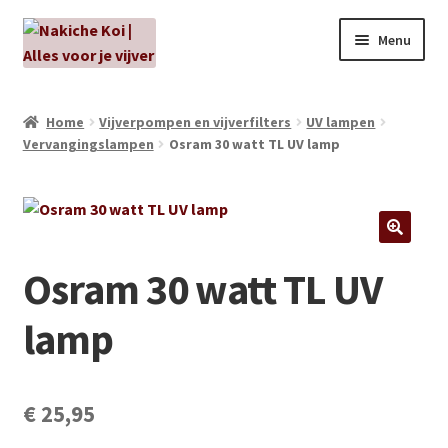
Ga
Ga
Menu
door
naar
naar
de
NIEUW!
navigatie
inhoud
Home
Vijverpompen en vijverfilters
UV lampen
Vervangingslampen
Osram 30 watt TL UV lamp
Kabouters
Algenbehandeling
Subme
Aanbiedingen
Osram 30 watt TL UV
uitvou
Subme
Aansluitmateriaal
lamp
uitvou
Pakketten
Subme
€
25,95
Vijverpompen en vijverfilters
uitvou