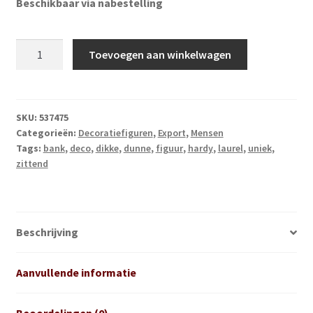
Beschikbaar via nabestelling
Laurel
Toevoegen aan winkelwagen
en
Hardy
op
bankje
SKU:
537475
Categorieën:
Decoratiefiguren
,
Export
,
Mensen
aantal
Tags:
bank
,
deco
,
dikke
,
dunne
,
figuur
,
hardy
,
laurel
,
uniek
,
zittend
Beschrijving
Aanvullende informatie