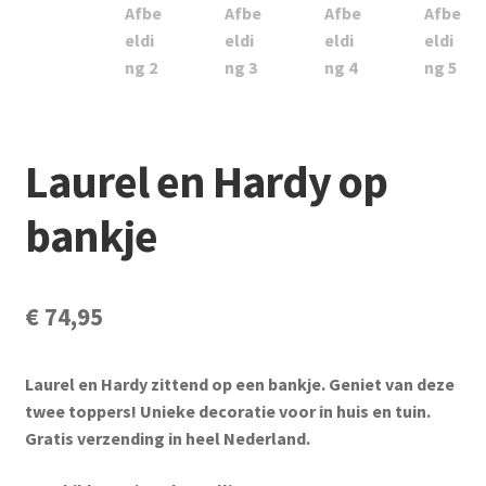
Subme
Vijverdecoratie en tuindecoratie
uitvou
Subme
Vijveronderhoud
uitvou
Subme
Tuinonderhoud
uitvou
Laurel en Hardy op
Subme
Voor vissen
uitvou
bankje
Subme
Overige
uitvou
Partijhandel
€
74,95
Buxus
Laurel en Hardy zittend op een bankje. Geniet van deze
twee toppers! Unieke decoratie voor in huis en tuin.
Kerst
Gratis verzending in heel Nederland.
Over ons