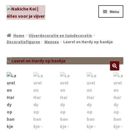
Ga
Ga
Menu
door
naar
naar
de
NIEUW!
navigatie
inhoud
Home
Vijverdecoratie en tuindecoratie
Decoratiefiguren
Mensen
Laurel en Hardy op bankje
Kabouters
Algenbehandeling
Subme
Aanbiedingen
uitvou
Subme
Aansluitmateriaal
uitvou
Pakketten
Subme
Vijverpompen en vijverfilters
uitvou