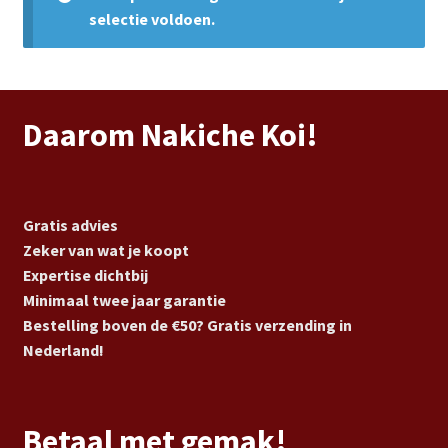
Subme
Vijverdecoratie en tuindecoratie
selectie voldoen.
uitvou
Subme
Vijveronderhoud
uitvou
Subme
Tuinonderhoud
Daarom Nakiche Koi!
uitvou
Subme
Voor vissen
uitvou
Subme
Gratis advies
Overige
uitvou
Zeker van wat je koopt
Expertise dichtbij
Partijhandel
Minimaal twee jaar garantie
Bestelling boven de €50? Gratis verzending in
Buxus
Nederland!
Kerst
Betaal met gemak!
Over ons