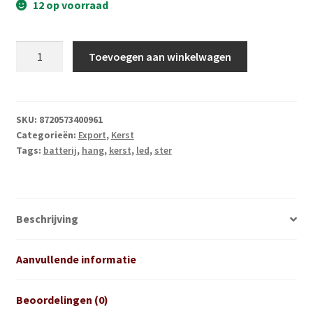
12 op voorraad
Kerstster
Toevoegen aan winkelwagen
verlicht
60cm
zwart
aantal
SKU:
8720573400961
Categorieën:
Export
,
Kerst
Tags:
batterij
,
hang
,
kerst
,
led
,
ster
Beschrijving
Aanvullende informatie
Beoordelingen (0)