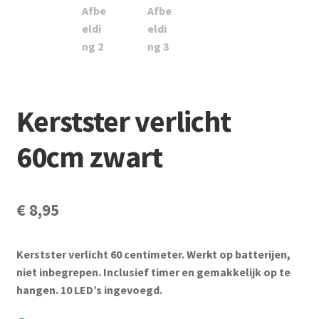
Subme
Vijverdecoratie en tuindecoratie
uitvou
Subme
Vijveronderhoud
uitvou
Subme
Tuinonderhoud
uitvou
Kerstster verlicht
Subme
Voor vissen
uitvou
60cm zwart
Subme
Overige
uitvou
Partijhandel
€
8,95
Buxus
Kerstster verlicht 60 centimeter. Werkt op batterijen,
niet inbegrepen. Inclusief timer en gemakkelijk op te
Kerst
hangen. 10 LED’s ingevoegd.
Over ons