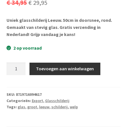
Oorspronkelijke
Huidige
€
34,95
€
29,95
Subme
Vijverdecoratie en tuindecoratie
uitvou
prijs
prijs
Subme
Vijveronderhoud
Uniek glasschilderij Leeuw. 50cm in doorsnee, rond.
was:
is:
uitvou
Gemaakt van stevig glas. Gratis verzending in
€ 34,95.
€ 29,95.
Subme
Nederland! Grijp vandaag je kans!
Tuinonderhoud
uitvou
2 op voorraad
Subme
Voor vissen
uitvou
Subme
Overige
Glasschilderij
Toevoegen aan winkelwagen
uitvou
Leeuw
Groot
Partijhandel
aantal
SKU:
8719716094617
Buxus
Categorieën:
Export
,
Glasschilderij
Tags:
glas
,
groot
,
leeuw
,
schilderij
,
welp
Kerst
Over ons