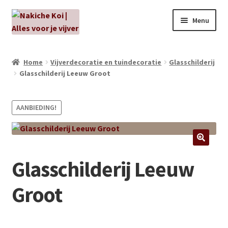
Ga
Ga
Menu
door
naar
naar
de
NIEUW!
navigatie
inhoud
Home
Vijverdecoratie en tuindecoratie
Glasschilderij
Glasschilderij Leeuw Groot
Kabouters
Algenbehandeling
AANBIEDING!
Subme
Aanbiedingen
uitvou
Subme
Aansluitmateriaal
Glasschilderij Leeuw
uitvou
Pakketten
Groot
Subme
Vijverpompen en vijverfilters
uitvou