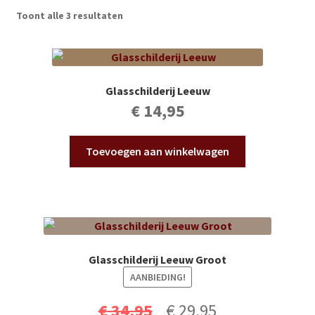
Subme
Vijverdecoratie en tuindecoratie
Toont alle 3 resultaten
uitvou
Subme
Vijveronderhoud
uitvou
Subme
Tuinonderhoud
Glasschilderij Leeuw
uitvou
€
14,95
Subme
Voor vissen
uitvou
Toevoegen aan winkelwagen
Subme
Overige
uitvou
Partijhandel
Buxus
Glasschilderij Leeuw Groot
Kerst
AANBIEDING!
Oorspronkelijke
Huidige
€
34,95
€
29,95
Over ons