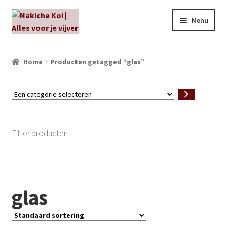
Ga
Ga
Menu
door
naar
naar
de
NIEUW!
navigatie
inhoud
Home
Producten getagged “glas”
Kabouters
Een
Algenbehandeling
categorie
selecteren
Subme
Aanbiedingen
Filter producten
uitvou
Subme
Aansluitmateriaal
uitvou
Pakketten
glas
Subme
Vijverpompen en vijverfilters
uitvou