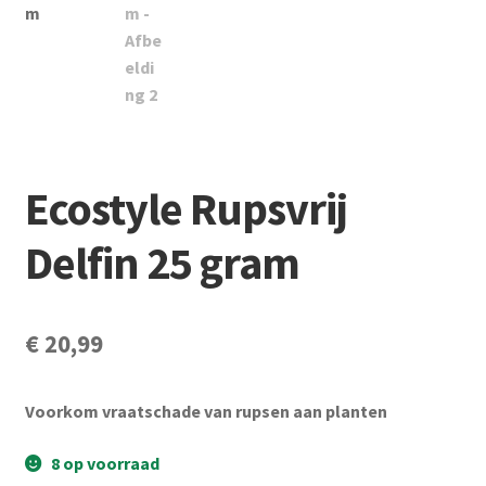
Subme
Vijverdecoratie en tuindecoratie
uitvou
Subme
Vijveronderhoud
uitvou
Subme
Tuinonderhoud
uitvou
Subme
Voor vissen
Ecostyle Rupsvrij
uitvou
Subme
Delfin 25 gram
Overige
uitvou
Partijhandel
€
20,99
Buxus
Voorkom vraatschade van rupsen aan planten
Kerst
8 op voorraad
Over ons