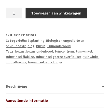
Ecostyle
Toevoegen aan winkelwagen
Rupsvrij
Delfin
25
gram
SKU:
8711731031912
Categorieën:
Beplanting
,
Biologisch ongedierte en
aantal
onkruidbestrijding
,
Buxus
,
Tuinonderhoud
Tags:
buxus
,
buxus onderhoud
,
tuincentrum
,
tuinwinkel
,
tuinwinkel flakkee
,
tuinwinkel goeree overflakkee
,
tuinwinkel
middelharnis
,
tuinwinkel oude tonge
Beschrijving
Aanvullende informatie