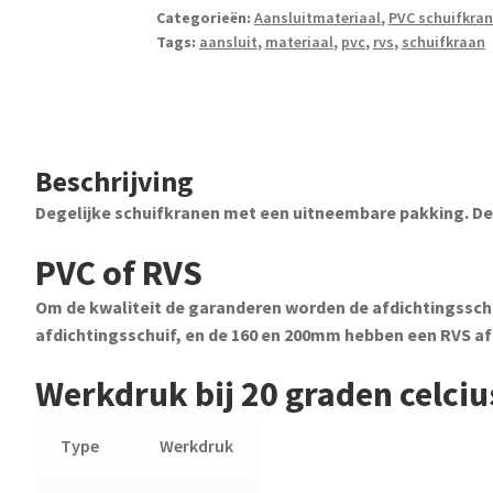
Categorieën:
Aansluitmateriaal
,
PVC schuifkra
Tags:
aansluit
,
materiaal
,
pvc
,
rvs
,
schuifkraan
Beschrijving
Degelijke schuifkranen met een uitneembare pakking. De 
PVC of RVS
Om de kwaliteit de garanderen worden de afdichtingssc
afdichtingsschuif, en de 160 en 200mm hebben een RVS af
Werkdruk bij 20 graden celciu
Type
Werkdruk