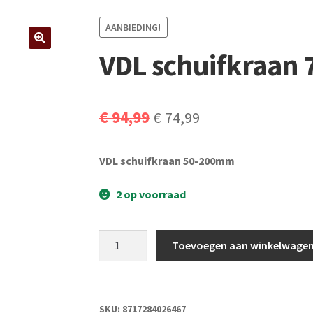
AANBIEDING!
VDL schuifkraan
Oorspronkelijke
Huidige
€
94,99
€
74,99
prijs
prijs
VDL schuifkraan 50-200mm
was:
is:
€ 94,99.
€ 74,99.
2 op voorraad
VDL
Toevoegen aan winkelwage
schuifkraan
75mm
aantal
SKU:
8717284026467