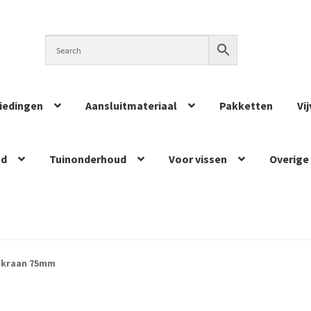
iedingen
Aansluitmateriaal
Pakketten
Vi
ud
Tuinonderhoud
Voor vissen
Overige
fkraan 75mm