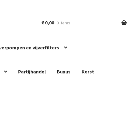
€
0,00
0 items
jverpompen en vijverfilters
Partijhandel
Buxus
Kerst