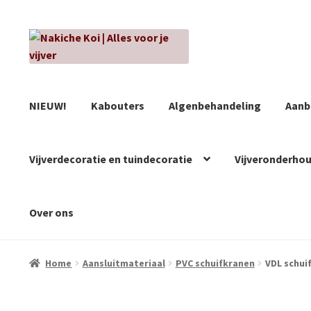
Ga
Ga
door
naar
naar
de
navigatie
inhoud
NIEUW!
Kabouters
Algenbehandeling
Aanb
Vijverdecoratie en tuindecoratie
Vijveronderho
Over ons
Home
Aansluitmateriaal
PVC schuifkranen
VDL schui