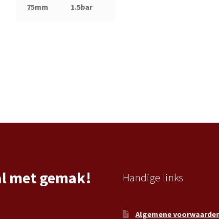
75mm
1.5bar
al met gemak!
Handige links
Algemene voorwaarde