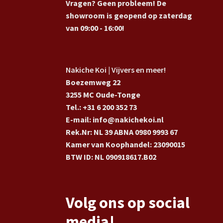
Vragen? Geen probleem! De
showroom is geopend op zaterdag
van 09:00 - 16:00!
Nakiche Koi | Vijvers en meer!
Boezemweg 22
3255 MC Oude-Tonge
Tel.: +31 6 200 352 73
E-mail: info@nakichekoi.nl
Rek.Nr: NL 39 ABNA 0980 9993 67
Kamer van Koophandel: 23090015
BTW ID: NL 090918617.B02
Volg ons op social
media!