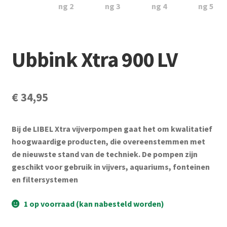
Subme
Vijverdecoratie en tuindecoratie
uitvou
Subme
Vijveronderhoud
uitvou
Ubbink Xtra 900 LV
Subme
Tuinonderhoud
uitvou
Subme
Voor vissen
€
34,95
uitvou
Subme
Overige
uitvou
Bij de LIBEL Xtra vijverpompen gaat het om kwalitatief
hoogwaardige producten, die overeenstemmen met
Partijhandel
de nieuwste stand van de techniek. De pompen zijn
geschikt voor gebruik in vijvers, aquariums, fonteinen
Buxus
en filtersystemen
Kerst
1 op voorraad (kan nabesteld worden)
Over ons