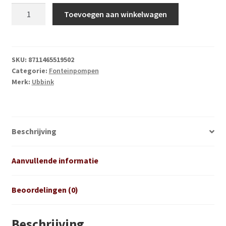
Ubbink
Toevoegen aan winkelwagen
Xtra
900
LV
aantal
SKU:
8711465519502
Categorie:
Fonteinpompen
Merk:
Ubbink
Beschrijving
Aanvullende informatie
Beoordelingen (0)
Beschrijving