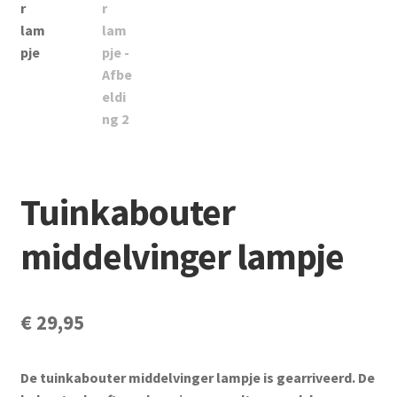
Subme
Vijverdecoratie en tuindecoratie
uitvou
Subme
Vijveronderhoud
uitvou
Subme
Tuinonderhoud
uitvou
Subme
Voor vissen
uitvou
Tuinkabouter
Subme
Overige
uitvou
middelvinger lampje
Partijhandel
Buxus
€
29,95
Kerst
De tuinkabouter middelvinger lampje is gearriveerd. De
Over ons