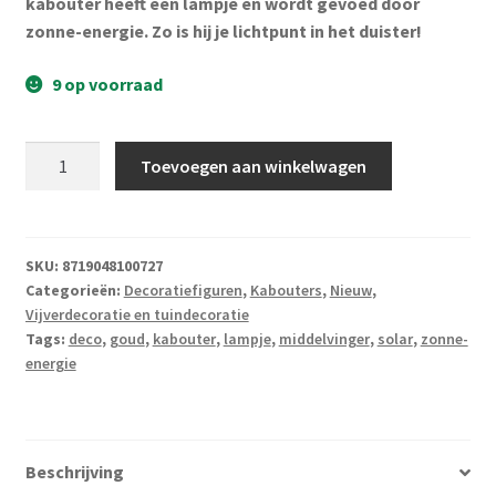
kabouter heeft een lampje en wordt gevoed door
zonne-energie. Zo is hij je lichtpunt in het duister!
9 op voorraad
Tuinkabouter
Toevoegen aan winkelwagen
middelvinger
lampje
aantal
SKU:
8719048100727
Categorieën:
Decoratiefiguren
,
Kabouters
,
Nieuw
,
Vijverdecoratie en tuindecoratie
Tags:
deco
,
goud
,
kabouter
,
lampje
,
middelvinger
,
solar
,
zonne-
energie
Beschrijving