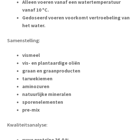
Alleen voeren vanaf een watertemperatuur
vanaf 10 ºC.
Gedoseerd voeren voorkomt vertroebeling van
het water.
Samenstelling:
vismeel
vis- en plantaardige oliën
graan en graanproducten
tarwekiemen
aminozuren
natuurlijke mineralen
sporenelementen
pre-mix
Kwaliteitsanalyse:
ruwe proteïne 36,0 %