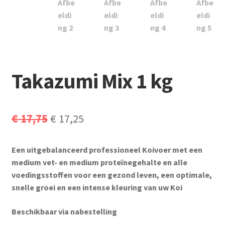
Subme
Vijverdecoratie en tuindecoratie
uitvou
Subme
Vijveronderhoud
uitvou
Subme
Tuinonderhoud
uitvou
Takazumi Mix 1 kg
Subme
Voor vissen
uitvou
Subme
Overige
Oorspronkelijke
Huidige
€
17,75
€
17,25
uitvou
prijs
prijs
Partijhandel
Een uitgebalanceerd professioneel Koivoer met een
was:
is:
medium vet- en medium proteïnegehalte en alle
Buxus
€ 17,75.
€ 17,25.
voedingsstoffen voor een gezond leven, een optimale,
snelle groei en een intense kleuring van uw Koi
Kerst
Beschikbaar via nabestelling
Over ons