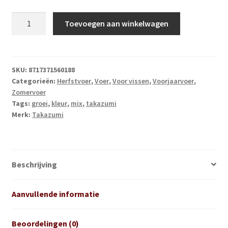
Takazumi
Toevoegen aan winkelwagen
Mix
1
kg
aantal
SKU:
8717371560188
Categorieën:
Herfstvoer
,
Voer
,
Voor vissen
,
Voorjaarvoer
,
Zomervoer
Tags:
groei
,
kleur
,
mix
,
takazumi
Merk:
Takazumi
Beschrijving
Aanvullende informatie
Beoordelingen (0)