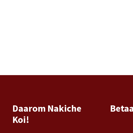
Daarom Nakiche
Beta
Koi!