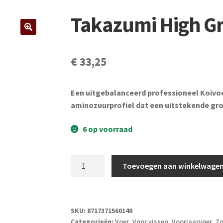
Takazumi High Gr
€
33,25
Een uitgebalanceerd professioneel Koivo
aminozuurprofiel dat een uitstekende gr
6 op voorraad
Takazumi
Toevoegen aan winkelwage
High
Growth
2,5
kg
SKU:
8717371560140
Categorieën:
Voer
,
Voor vissen
,
Voorjaarvoer
,
Zo
aantal