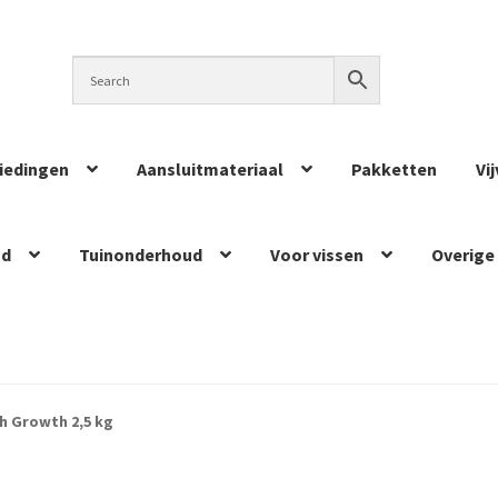
iedingen
Aansluitmateriaal
Pakketten
Vi
ud
Tuinonderhoud
Voor vissen
Overige
h Growth 2,5 kg