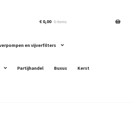
€
0,00
0 items
jverpompen en vijverfilters
Partijhandel
Buxus
Kerst