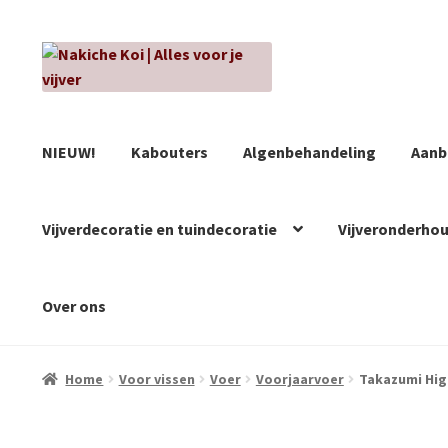
Ga
Ga
door
naar
naar
de
navigatie
inhoud
NIEUW!
Kabouters
Algenbehandeling
Aanb
Vijverdecoratie en tuindecoratie
Vijveronderho
Over ons
Home
Voor vissen
Voer
Voorjaarvoer
Takazumi Hig