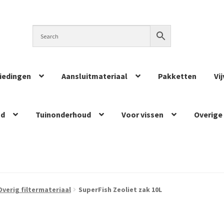
iedingen
Aansluitmateriaal
Pakketten
Vi
ud
Tuinonderhoud
Voor vissen
Overige
Overig filtermateriaal
SuperFish Zeoliet zak 10L