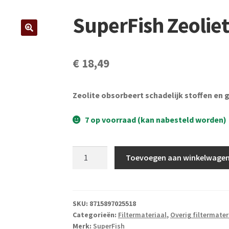
SuperFish Zeoliet
€
18,49
Zeolite obsorbeert schadelijk stoffen en
7 op voorraad (kan nabesteld worden)
SuperFish
Toevoegen aan winkelwage
Zeoliet
zak
10L
aantal
SKU:
8715897025518
Categorieën:
Filtermateriaal
,
Overig filtermater
Merk:
SuperFish