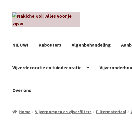
Ga
Ga
door
naar
naar
de
navigatie
inhoud
NIEUW!
Kabouters
Algenbehandeling
Aanb
Vijverdecoratie en tuindecoratie
Vijveronderho
Over ons
Home
Vijverpompen en vijverfilters
Filtermateriaal