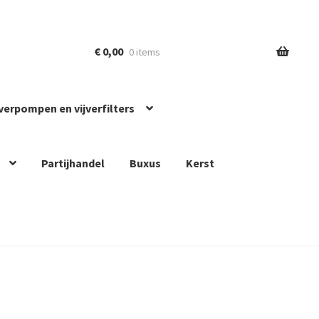
€
0,00
0 items
jverpompen en vijverfilters
Partijhandel
Buxus
Kerst