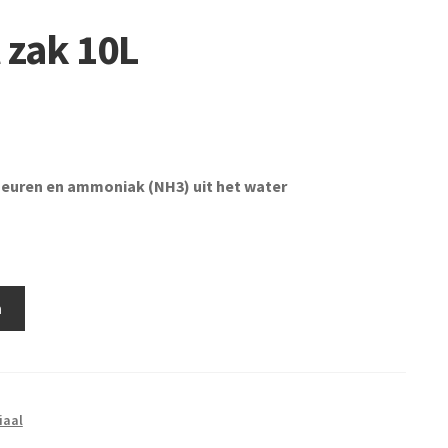
 zak 10L
 geuren en ammoniak (NH3) uit het water
n
iaal