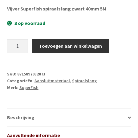
Subme
Vijverdecoratie en tuindecoratie
Vijver Superfish spiraalslang zwart 40mm 5M
uitvou
Subme
Vijveronderhoud
3 op voorraad
uitvou
Subme
Tuinonderhoud
Superfish
uitvou
Toevoegen aan winkelwagen
Spiral
Subme
Voor vissen
Pond
uitvou
Hose
Subme
Overige
5M
SKU:
8715897032073
uitvou
Categorieën:
Aansluitmateriaal
,
Spiraalslang
50mm
Partijhandel
Merk:
SuperFish
aantal
Buxus
Beschrijving
Kerst
Aanvullende informatie
Over ons