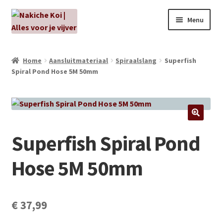
Ga
Ga
Menu
door
naar
naar
de
NIEUW!
navigatie
inhoud
Home
Aansluitmateriaal
Spiraalslang
Superfish
Spiral Pond Hose 5M 50mm
Kabouters
Algenbehandeling
Subme
Aanbiedingen
Superfish Spiral Pond
uitvou
Subme
Aansluitmateriaal
Hose 5M 50mm
uitvou
Pakketten
Subme
€
37,99
Vijverpompen en vijverfilters
uitvou