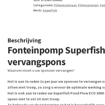
SKU:
8715897206061
Categorieën:
Filtermateriaal
,
Filtersponzen
,
Fo
vervangspons
Merk:
SuperFish
aantal
Beschrijving
Fonteinpomp Superfish
vervangspons
Waarom moet u uw sponzen vervangen?
Het is aan te raden 1x per jaar uw sponsen te vervangen 
zitten met troep, zo zorg u ervoor de optimale werking 
Het is ook aan te raden uw Superfish Pond Flow ECO 3000 a
spons niet te vol zit met troep.
Zo behoud u uw doorstroming en het is bevorderlijk voor