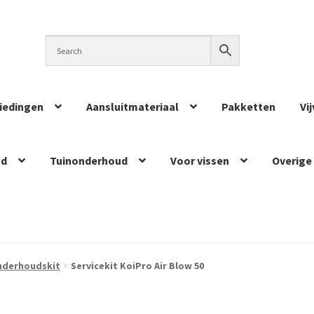
iedingen
Aansluitmateriaal
Pakketten
Vi
ud
Tuinonderhoud
Voor vissen
Overige
nderhoudskit
Servicekit KoiPro Air Blow 50