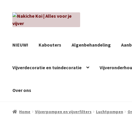
Ga
Ga
door
naar
naar
de
navigatie
inhoud
NIEUW!
Kabouters
Algenbehandeling
Aanb
Vijverdecoratie en tuindecoratie
Vijveronderho
Over ons
Home
Vijverpompen en vijverfilters
Luchtpompen
O