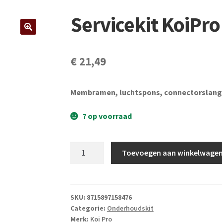
Servicekit KoiPro
€
21,49
Membramen, luchtspons, connectorslang,
7 op voorraad
Servicekit
Toevoegen aan winkelwage
KoiPro
Air
Blow
50
SKU:
8715897158476
Categorie:
Onderhoudskit
aantal
Merk:
Koi Pro