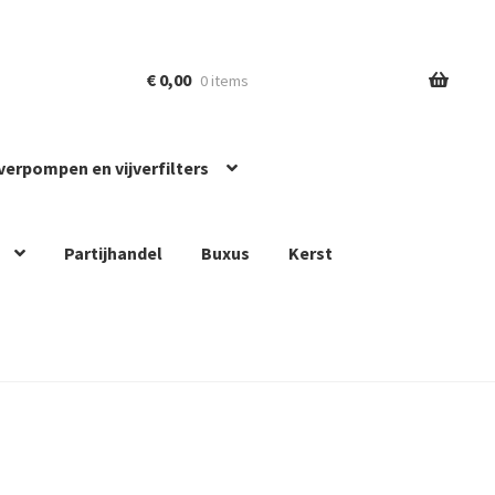
€
0,00
0 items
jverpompen en vijverfilters
Partijhandel
Buxus
Kerst