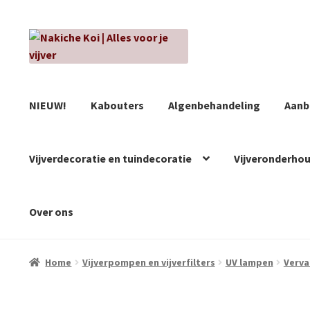
Ga
Ga
door
naar
naar
de
navigatie
inhoud
NIEUW!
Kabouters
Algenbehandeling
Aanb
Vijverdecoratie en tuindecoratie
Vijveronderho
Over ons
Home
Vijverpompen en vijverfilters
UV lampen
Verv