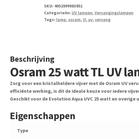
UV
SKU:
4052899083851
Categorieën:
UV lampen
,
Vervangingslampen
lamp
Tags:
lamp
,
osram
,
tl
,
uv
,
vervang
aantal
Beschrijving
Osram 25 watt TL UV l
Zorg voor een kristalheldere vijver met de Osram UV ver
efficiënte werking, is dit de ideale keuze voor iedere vij
Geschikt voor de Evolution Aqua UVC 25 watt en overige 
Eigenschappen
Type