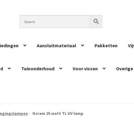
iedingen
Aansluitmateriaal
Pakketten
Vi
ud
Tuinonderhoud
Voor vissen
Overige
angingslampen
Osram 25 watt TL UV lamp