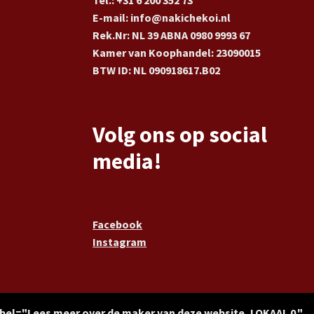
Tel.: +31 6 200 352 73
E-mail: info@nakichekoi.nl
Rek.Nr: NL 39 ABNA 0980 9993 67
Kamer van Koophandel: 23090015
BTW ID: NL 090918617.B02
Volg ons op social
media!
Facebook
Instagram
abel="Lees meer over de maker van deze website, LOKAAL 0."