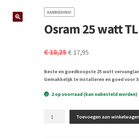
AANBIEDING!
Osram 25 watt TL
Oorspronkelijke
Huidige
€
18,25
€
17,95
prijs
prijs
Beste en goedkoopste 25 watt vervanglamp
was:
is:
Gemakkelijk te installeren en goed voor 3
€ 18,25.
€ 17,95.
2 op voorraad (kan nabesteld worden)
Osram
Toevoegen aan winkelwage
25
watt
TL