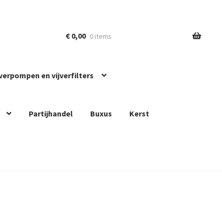
€
0,00
0 items
jverpompen en vijverfilters
Partijhandel
Buxus
Kerst