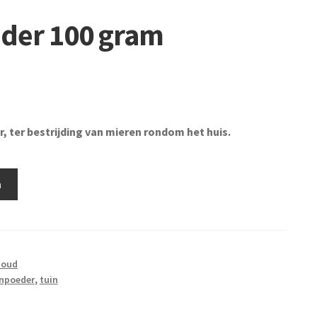
der 100 gram
, ter bestrijding van mieren rondom het huis.
n
houd
npoeder
,
tuin