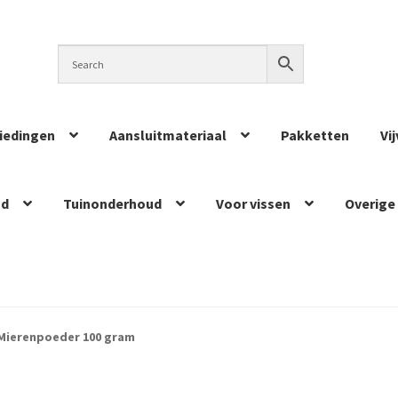
iedingen
Aansluitmateriaal
Pakketten
Vi
ud
Tuinonderhoud
Voor vissen
Overige
Mierenpoeder 100 gram