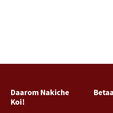
Daarom Nakiche
Beta
Koi!