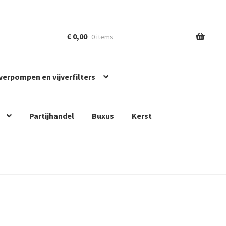
€
0,00
0 items
jverpompen en vijverfilters
Partijhandel
Buxus
Kerst