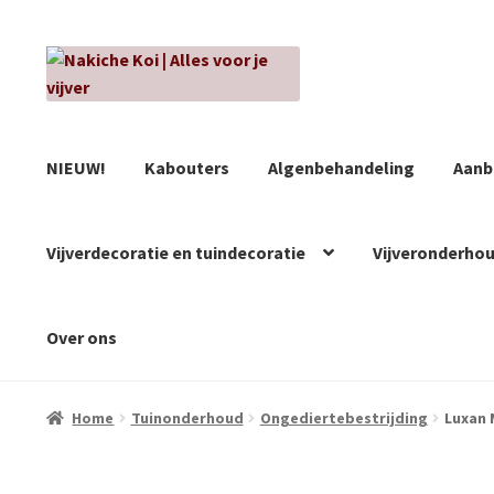
Ga
Ga
door
naar
naar
de
navigatie
inhoud
NIEUW!
Kabouters
Algenbehandeling
Aanb
Vijverdecoratie en tuindecoratie
Vijveronderho
Over ons
Home
Tuinonderhoud
Ongediertebestrijding
Luxan 