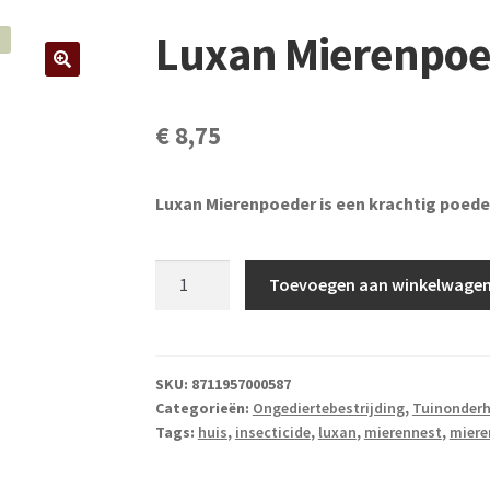
Luxan Mierenpoe
€
8,75
Luxan Mierenpoeder is een krachtig poeder
Luxan
Toevoegen aan winkelwage
Mierenpoeder
100
gram
aantal
SKU:
8711957000587
Categorieën:
Ongediertebestrijding
,
Tuinonder
Tags:
huis
,
insecticide
,
luxan
,
mierennest
,
miere