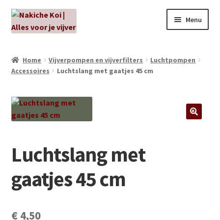
Ga
Ga
Menu
door
naar
naar
de
NIEUW!
navigatie
inhoud
Home
Vijverpompen en vijverfilters
Luchtpompen
Accessoires
Luchtslang met gaatjes 45 cm
Kabouters
Algenbehandeling
Subme
Aanbiedingen
uitvou
Luchtslang met
Subme
Aansluitmateriaal
uitvou
gaatjes 45 cm
Pakketten
Subme
Vijverpompen en vijverfilters
uitvou
€
4,50