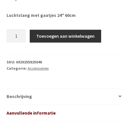
Subme
Vijverdecoratie en tuindecoratie
uitvou
Luchtslang met gaatjes 24″ 60cm
Subme
Vijveronderhoud
uitvou
Luchtslang
Subme
Tuinonderhoud
Toevoegen aan winkelwagen
met
uitvou
gaatjes
Subme
Voor vissen
45
uitvou
cm
SKU:
6920255825040
Subme
Overige
Categorie:
Accessoires
aantal
uitvou
Partijhandel
Buxus
Beschrijving
Kerst
Aanvullende informatie
Over ons